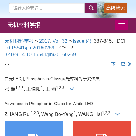
高级检索
无机材料学报
导
航
切
无机材料学报
››
2017
,
Vol. 32
››
Issue (4)
: 337-345.
DOI:
换
10.15541/jim20160269
CSTR:
32189.14.10.15541/jim20160269
• •
下一篇
白光LED用Phosphor-in-Glass荧光材料的研究进展
1,2,3
1
1,2,3
张 瑞
, 王伯阳
, 王 海
Advances in Phosphor-in-Glass for White LED
1,2,3
1
1,2,3
ZHANG Rui
, Wang Bo-Yang
, WANG Hai