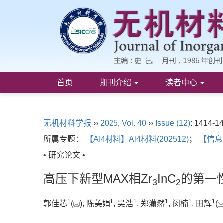
首页
期刊介绍
读者中心
无机材料学报
››
2025
,
Vol. 40
››
Issue (12)
: 1414-1
所属专题：
【AI4材料】Al4材料(202512)
；
【信息
• 研究论文 •
高压下新型MAX相Zr
InC
的第一
3
2
1
1
1
1
1
1
郭佳芯
(
), 陈美娟
, 吴浩
, 郑潇然
, 闵楠
, 田辉
(