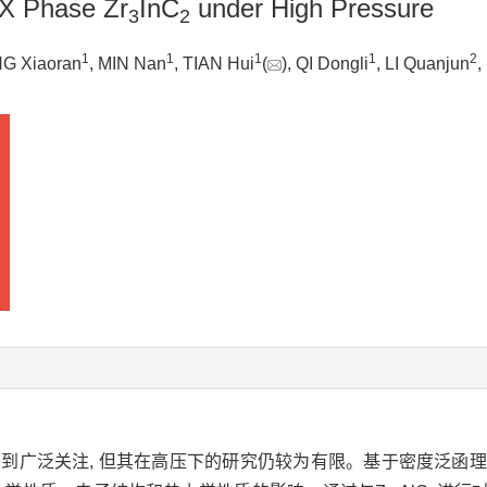
AX Phase Zr
InC
under High Pressure
3
2
1
1
1
1
2
G Xiaoran
, MIN Nan
, TIAN Hui
(
), QI Dongli
, LI Quanjun
,
广泛关注, 但其在高压下的研究仍较为有限。基于密度泛函理论(