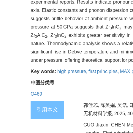
experimental reports. Results indicate pronounc
axis. Elastic constants and phonon dispersion c
suggests brittle behavior at ambient pressure w
pressure at 50 GPa suggests that Zr
InC
may b
3
2
Zr
AlC
, Zr
InC
exhibits greater sensitivity in
3
2
3
2
nature. Thermodynamic analysis shows a relativ
significant rise in Debye temperature and minimu
under pressure, offering theoretical support for p
Key words:
high pressure,
first principles,
MAX 
中图分类号:
O469
郭佳芯, 陈美娟, 吴浩, 
引用本文
无机材料学报, 2025, 40(1
GUO Jiaxin, CHEN Mei