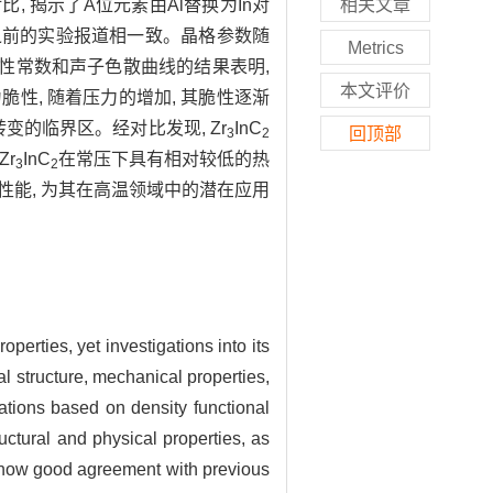
比, 揭示了A位元素由Al替换为In对
相关文章
之前的实验报道相一致。晶格参数随
Metrics
性常数和声子色散曲线的结果表明,
本文评价
脆性, 随着压力的增加, 其脆性逐渐
变的临界区。经对比发现, Zr
InC
回顶部
3
2
r
InC
在常压下具有相对较低的热
3
2
性能, 为其在高温领域中的潜在应用
operties, yet investigations into its
al structure, mechanical properties,
lations based on density functional
ructural and physical properties, as
ow good agreement with previous