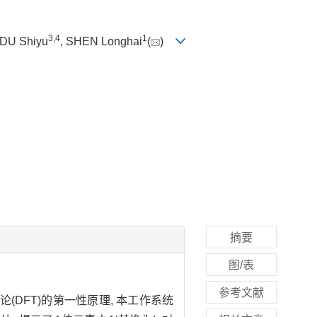
3
,
4
1
 DU Shiyu
, SHEN Longhai
(
)
摘要
图/表
参考文献
DFT)的第一性原理, 本工作系统