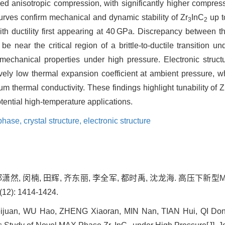
ed anisotropic compression, with significantly higher compress
urves confirm mechanical and dynamic stability of Zr
InC
up t
3
2
ith ductility first appearing at 40 GPa. Discrepancy between 
e near the critical region of a brittle-to-ductile transition 
 mechanical properties under high pressure. Electronic structu
ely low thermal expansion coefficient at ambient pressure, w
m thermal conductivity. These findings highlight tunability of Z
otential high-temperature applications.
phase,
crystal structure,
electronic structure
郑潇然, 闵楠, 田辉, 齐东丽, 李全军, 都时禹, 沈龙海. 高压下新型M
2): 1414-1424.
juan, WU Hao, ZHENG Xiaoran, MIN Nan, TIAN Hui, QI Dong