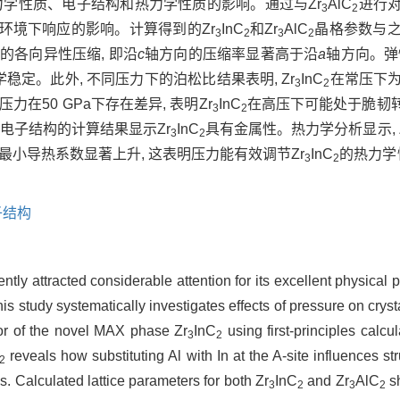
力学性质、电子结构和热力学性质的影响。通过与Zr
AlC
进行对
3
2
环境下响应的影响。计算得到的Zr
InC
和Zr
AlC
晶格参数与
3
2
3
2
的各向异性压缩, 即沿
c
轴方向的压缩率显著高于沿
a
轴方向。弹
学稳定。此外, 不同压力下的泊松比结果表明, Zr
InC
在常压下为
3
2
压力在50 GPa下存在差异, 表明Zr
InC
在高压下可能处于脆韧转
3
2
电子结构的计算结果显示Zr
InC
具有金属性。热力学分析显示, Z
3
2
最小导热系数显著上升, 这表明压力能有效调节Zr
InC
的热力学
3
2
子结构
ntly attracted considerable attention for its excellent physical pr
s study systematically investigates effects of pressure on cryst
ior of the novel MAX phase Zr
InC
using first-principles calcu
3
2
reveals how substituting Al with In at the A-site influences st
2
. Calculated lattice parameters for both Zr
InC
and Zr
AlC
sh
3
2
3
2