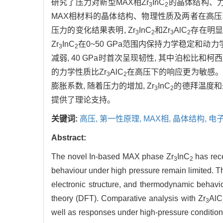
研究了压力对新型MAX相Zr
InC
的晶体结构、
3
2
MAX相材料的晶体结构、物理性质及两者在高压
压力的变化结果表明, Zr
InC
和Zr
AlC
存在明显
3
2
3
2
Zr
InC
在0~50 GPa范围内保持力学稳定和动力
3
2
减弱, 40 GPa时首次呈现韧性, 其中泊松比和柯西
的力学性质比Zr
AlC
在高压下的响应更为敏感。
3
2
膨胀系数, 随着压力的增加, Zr
InC
的德拜温度和
3
2
提供了理论支持。
关键词:
高压,
第一性原理,
MAX相,
晶体结构,
电
Abstract:
The novel In-based MAX phase Zr
InC
has rece
3
2
behaviour under high pressure remain limited. Thi
electronic structure, and thermodynamic behav
theory (DFT). Comparative analysis with Zr
AlC
3
well as responses under high-pressure conditions