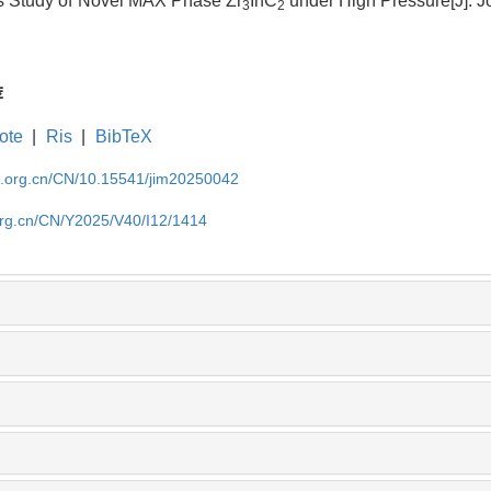
les Study of Novel MAX Phase Zr
InC
under High Pressure[J]. Jo
3
2
荐
ote
|
Ris
|
BibTeX
im.org.cn/CN/10.15541/jim20250042
.org.cn/CN/Y2025/V40/I12/1414