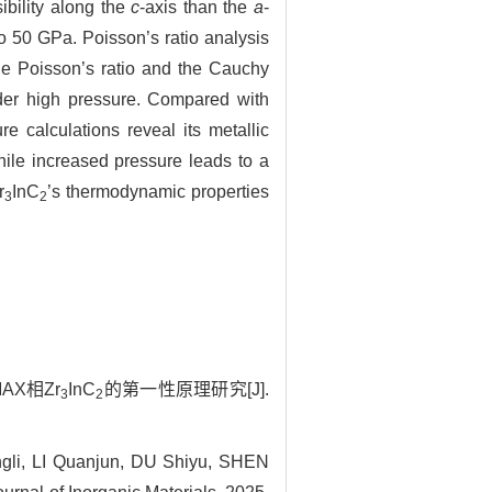
ibility along the
c
-axis than the
a
-
o 50 GPa. Poisson’s ratio analysis
the Poisson’s ratio and the Cauchy
under high pressure. Compared with
re calculations reveal its metallic
hile increased pressure leads to a
r
InC
’s thermodynamic properties
3
2
AX相Zr
InC
的第一性原理研究[J].
3
2
li, LI Quanjun, DU Shiyu, SHEN