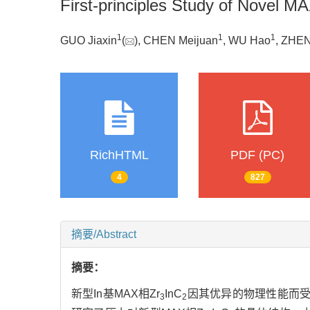
First-principles Study of Novel M
1
1
1
GUO Jiaxin
(
), CHEN Meijuan
, WU Hao
, ZHEN
RichHTML
PDF (PC)
4
827
摘要/Abstract
摘要：
新型In基MAX相Zr
InC
因其优异的物理性能而受到
3
2