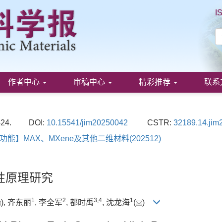
I
作者中心
审稿中心
精彩推荐
联系
424.
DOI:
10.15541/jim20250042
CSTR:
32189.14.ji
功能】MAX、MXene及其他二维材料(202512)
性原理研究
1
2
3
,
4
1
), 齐东丽
, 李全军
, 都时禹
, 沈龙海
(
)