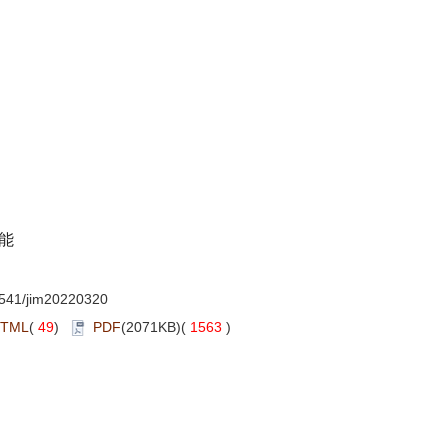
性能
541/jim20220320
TML
(
49
)
PDF
(2071KB)(
1563
)