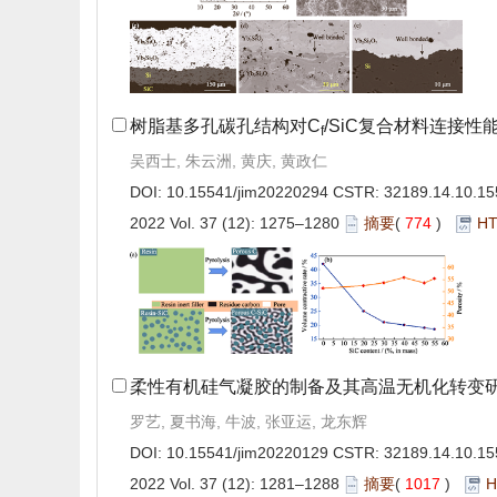
树脂基多孔碳孔结构对C
/SiC复合材料连接性
f
吴西士, 朱云洲, 黄庆, 黄政仁
DOI:
10.15541/jim20220294
CSTR:
32189.14.10.15
2022 Vol. 37 (12): 1275–1280
摘要
(
774
)
H
柔性有机硅气凝胶的制备及其高温无机化转变
罗艺, 夏书海, 牛波, 张亚运, 龙东辉
DOI:
10.15541/jim20220129
CSTR:
32189.14.10.15
2022 Vol. 37 (12): 1281–1288
摘要
(
1017
)
H