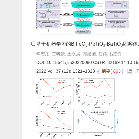
基于机器学习的BiFeO
-PbTiO
-BaTiO
固溶体
3
3
3
焦志翔, 贾帆豪, 王永晨, 陈建国, 任伟, 程晋荣
DOI:
10.15541/jim20220080
CSTR:
32189.14.10.15
2022 Vol. 37 (12): 1321–1328
摘要
(
863
)
H