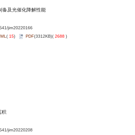
制备及光催化降解性能
541/jim20220166
TML
(
15
)
PDF
(3312KB)(
2688
)
沉积
541/jim20220208