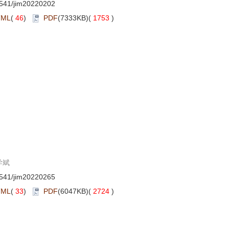
541/jim20220202
TML
(
46
)
PDF
(7333KB)(
1753
)
学斌
541/jim20220265
TML
(
33
)
PDF
(6047KB)(
2724
)