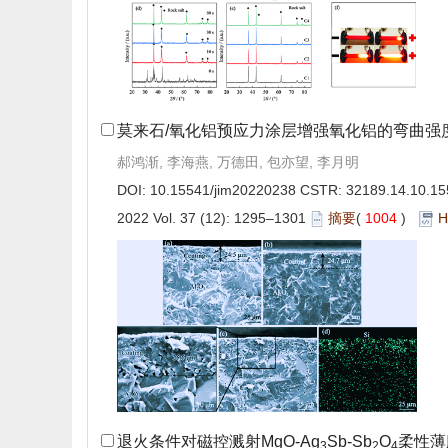
莫来石/氧化铝预应力涂层增强氧化铝的弯曲强
郝鸿渐, 李海燕, 万德田, 包亦望, 李月明
DOI:
10.15541/jim20220238
CSTR:
32189.14.10.15
2022 Vol. 37 (12): 1295–1301
摘要
(
1004
)
H
退火条件对磁控溅射MgO-Ag
Sb-Sb
O
柔性薄
3
2
4