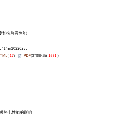
度和抗热震性能
541/jim20220238
TML
(
17
)
PDF
(3798KB)(
1591
)
膜热电性能的影响