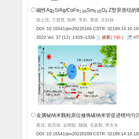
磁性Ag
S/Ag/CoFe
Sm
O
Z型异质结的
2
1.95
0.05
4
陈士昆, 王楚楚, 陈晔, 李莉, 潘路, 文桂林
DOI:
10.15541/jim20220166
CSTR:
32189.14.10.15
2022 Vol. 37 (12): 1329–1336
摘要
(
745
)
H
金属铋纳米颗粒原位修饰碳纳米管促进锂均匀
蔡佳, 黄高旭, 金晓盼, 魏驰, 毛嘉毅, 李永生
DOI:
10.15541/jim20220208
CSTR:
32189.14.10.15