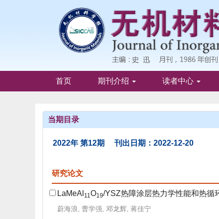
首页
期刊介绍
读者中心
当期目录
2022年 第12期 刊出日期：2022-12-20
研究论文
LaMeAl
O
/YSZ热障涂层热力学性能和热循
11
19
蔚海浪, 曹学强, 邓龙辉, 蒋佳宁