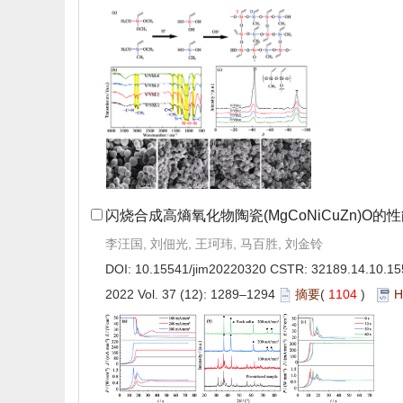
闪烧合成高熵氧化物陶瓷(MgCoNiCuZn)O的
李汪国, 刘佃光, 王珂玮, 马百胜, 刘金铃
DOI:
10.15541/jim20220320
CSTR:
32189.14.10.15
2022 Vol. 37 (12): 1289–1294
摘要
(
1104
)
H