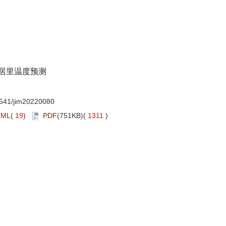
居里温度预测
541/jim20220080
TML
(
19
)
PDF
(751KB)(
1311
)