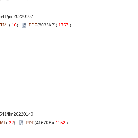
541/jim20220107
TML
(
16
)
PDF
(8033KB)(
1757
)
541/jim20220149
TML
(
22
)
PDF
(4167KB)(
1152
)