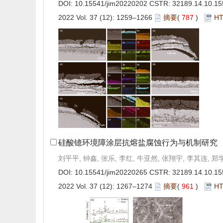
DOI:
10.15541/jim20220202
CSTR:
32189.14.10.15
2022 Vol. 37 (12): 1259–1266
摘要
(
787
)
H
硅酸镱环境障涂层抗熔盐腐蚀行为与机制研究
刘平平, 钟鑫, 张乐, 李红, 牛亚然, 张翔宇, 李其连, 郑
DOI:
10.15541/jim20220265
CSTR:
32189.14.10.15
2022 Vol. 37 (12): 1267–1274
摘要
(
961
)
H