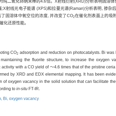
为纯二氧化铈纳米棒的4.6倍。X射线衍射(XRD)分析表明固溶
强;X射线光电子能谱 (XPS)和拉曼光谱(Raman)分析表明,
Bi提高了固溶体中氧空位的浓度, 并改变了CO
在催化剂表面上的吸附
2
催化还原性能。
moting CO
adsorption and reduction on photocatalysts. Bi was h
2
maintaining the fluorite structure, to increase the oxygen 
 activity with a CO yield of ～4.6 times that of the pristine ce
onfirmed by XRD and EDX elemental mapping. It has been evid
 of oxygen vacancy in the solid solution that can facilitate the
ording to
in-situ
FT-IR.
n,
Bi,
oxygen vacancy