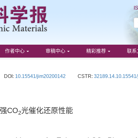
I
作者中心
审稿中心
精彩推荐
联系
DOI:
10.15541/jim20200142
CSTR:
32189.14.10.15541
强CO
光催化还原性能
2