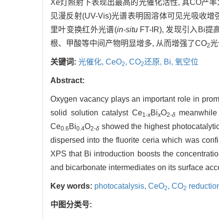
Xe灯照射下表现出最高的光催化活性, 其CO产率
见漫反射(UV-Vis)光谱表明固溶体可见光吸收增
里叶变换红外光谱(
in-situ
FT-IR), 发现引入
根、甲酸等中间产物明显增多, 从而增强了CO
光
2
关键词:
光催化,
CeO
,
CO
还原,
Bi,
氧空位
2
2
Abstract:
Oxygen vacancy plays an important role in pro
solid solution catalyst Ce
Bi
O
meanwhile 
1-
x
x
2-
δ
Ce
Bi
O
showed the highest photocatalytic
0.6
0.4
2-
δ
dispersed into the fluorite ceria which was c
XPS that Bi introduction boosts the concentration
and bicarbonate intermediates on its surface acc
Key words:
photocatalysis,
CeO
,
CO
reductio
2
2
中图分类号: