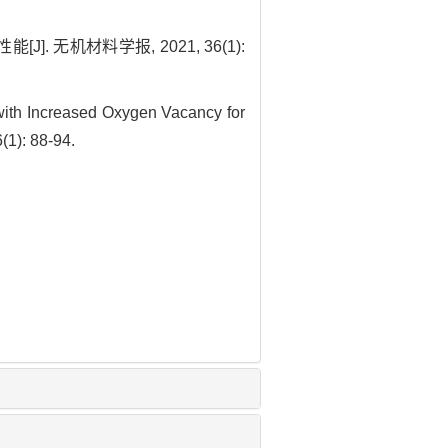
J]. 无机材料学报, 2021, 36(1):
th Increased Oxygen Vacancy for
(1): 88-94.