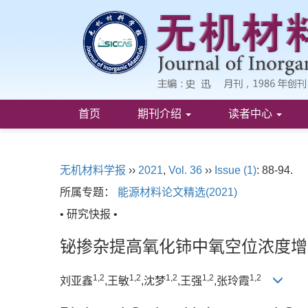
首页
期刊介绍
读者中心
无机材料学报
››
2021
,
Vol. 36
››
Issue (1)
: 88-94.
所属专题：
能源材料论文精选(2021)
• 研究快报 •
铋掺杂提高氧化铈中氧空位浓度增
1,
2
1,
2
1,
2
1,
2
1,
2
刘亚鑫
,王敏
,沈梦
,王强
,张玲霞