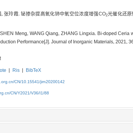
 王强, 张玲霞. 铋掺杂提高氧化铈中氧空位浓度增强CO
光催化还原性能[
2
 SHEN Meng, WANG Qiang, ZHANG Lingxia. Bi-doped Ceria wi
uction Performance[J]. Journal of Inorganic Materials, 2021, 36
荐
ote
|
Ris
|
BibTeX
im.org.cn/CN/10.15541/jim20200142
org.cn/CN/Y2021/V36/I1/88