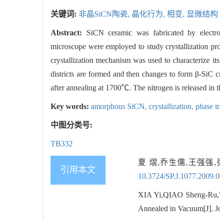
关键词:
非晶SiCN陶瓷,
晶化行为,
相变,
显微结构
Abstract:
SiCN ceramic was fabricated by electro-
microscope were employed to study crystallization 
crystallization mechanism was used to characterize
districts are formed and then changes to form β-SiC cr
after annealing at 1700℃. The nitrogen is released in 
Key words:
amorphous SiCN,
crystallization,
phase tr
中图分类号:
TB332
夏 熠,乔生儒,王强强,
引用本文
10.3724/SP.J.1077.2009.
XIA Yi,QIAO Sheng-Ru,
Annealed in Vacuum[J]. Jo