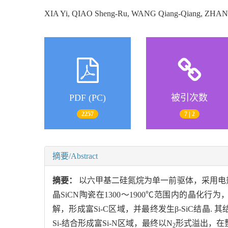
XIA Yi, QIAO Sheng-Ru, WANG Qiang-Qiang, ZHA
PDF (PC)
被引次数
2257
7 | 2
摘要/Abstract
摘要：
以六甲基二硅氮烷为单一前驱体，采用电热
晶SiCN陶瓷在1300～1900℃范围内的晶化
解，形成富Si-C区域，并最终发生β-SiC结晶. 
Si-结合形成富Si-N区域，最终以N
形式溢出，在
2