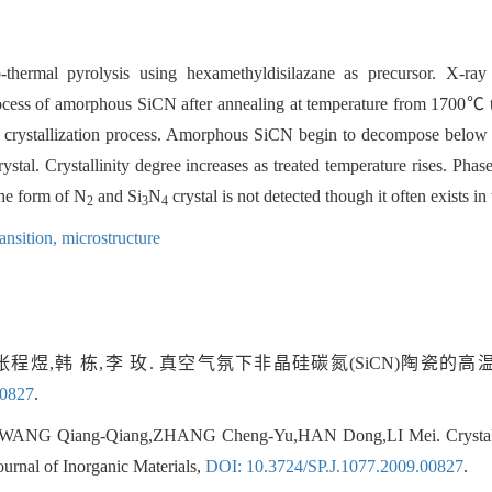
thermal pyrolysis using hexamethyldisilazane as precursor. X-ray d
process of amorphous SiCN after annealing at temperature from 1700
 its crystallization process. Amorphous SiCN begin to decompose be
ystal. Crystallinity degree increases as treated temperature rises. Phas
the form of N
and Si
N
crystal is not detected though it often exists 
2
3
4
ansition,
microstructure
张程煜,韩 栋,李 玫. 真空气氛下非晶硅碳氮(SiCN)陶瓷的高温
00827
.
WANG Qiang-Qiang,ZHANG Cheng-Yu,HAN Dong,LI Mei. Crystalli
urnal of Inorganic Materials,
DOI: 10.3724/SP.J.1077.2009.00827
.