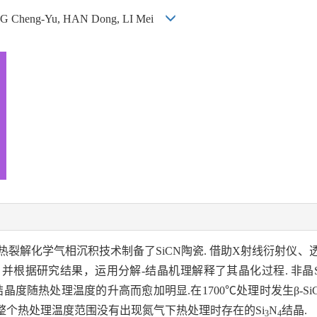
NG Cheng-Yu, HAN Dong, LI Mei
裂解化学气相沉积技术制备了SiCN陶瓷. 借助X射线衍射仪
行为，并根据研究结果，运用分解-结晶机理解释了其晶化过程. 非晶S
其结晶度随热处理温度的升高而愈加明显.在1700℃处理时发生β-SiC
整个热处理温度范围没有出现氮气下热处理时存在的Si
N
结晶.
3
4