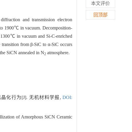
本文评价
回顶部
iffraction and transmission electron
℃ to 1900℃ in vacuum. Decomposition-
low 1300℃ in vacuum and Si-C-enriched
e transition from β-SiC to α-SiC occurs
in the SiCN annealed in N
atmosphere.
2
晶化行为[J]. 无机材料学报,
DOI:
zation of Amorphous SiCN Ceramic