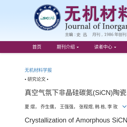
首页
期刊介绍
读者中心
无机材料学报
• 研究论文 •
真空气氛下非晶硅碳氮(SiCN)陶
夏 熠， 乔生儒， 王强强， 张程煜, 韩 栋, 李 玫
Crystallization of Amorphous Si