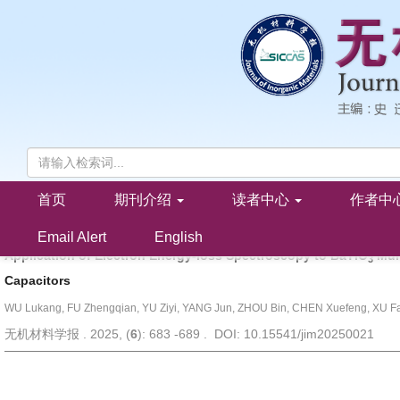
首页
期刊介绍
读者中心
作者中
电子能量损失谱在BaTiO
基多层陶瓷电容器中的应用研究
3
吴鲁康, 傅正钱, 于子怡, 杨俊, 周斌, 陈学锋, 许钫钫
Email Alert
English
Application of Electron Energy-loss Spectroscopy to BaTiO
Mult
3
Capacitors
WU Lukang, FU Zhengqian, YU Ziyi, YANG Jun, ZHOU Bin, CHEN Xuefeng, XU F
无机材料学报 . 2025, (
6
): 683 -689 . DOI: 10.15541/jim20250021