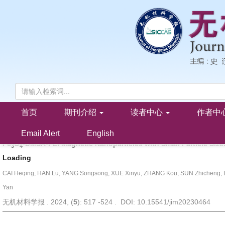
首页
期刊介绍
读者中心
作者中
小粒径Fe
O
-DMSA-PEI磁性纳米颗粒的制备及其基因负载能力研究
3
4
蔡和庆, 韩璐, 杨松松, 薛新玉, 张扣, 孙志成, 刘儒平, 胡堃, 危岩
Email Alert
English
Fe
O
-DMSA-PEI Magnetic Nanoparticles with Small Particle Size
3
4
Loading
CAI Heqing, HAN Lu, YANG Songsong, XUE Xinyu, ZHANG Kou, SUN Zhicheng, 
Yan
无机材料学报 . 2024, (
5
): 517 -524 . DOI: 10.15541/jim20230464