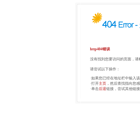
http404错误
没有找到您要访问的页面，请检
请尝试以下操作：
·如果您已经在地址栏中输入
·打开
主页
，然后查找指向您感
·单击
后退
链接，尝试其他链接