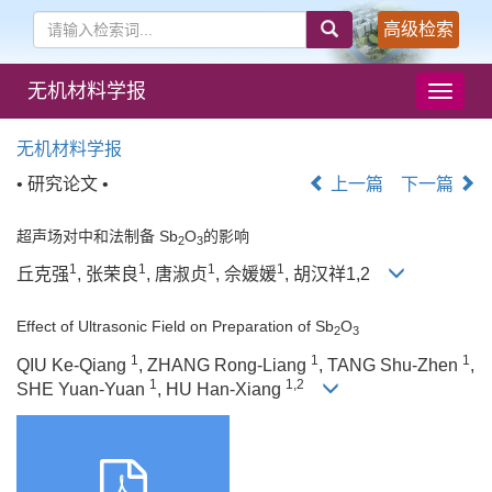
高级检索
无机材料学报
导
航
切
无机材料学报
换
• 研究论文 •
上一篇
下一篇
超声场对中和法制备 Sb
O
的影响
2
3
1
1
1
1
丘克强
, 张荣良
, 唐淑贞
, 佘媛媛
, 胡汉祥1,2
Effect of Ultrasonic Field on Preparation of Sb
O
2
3
1
1
1
QIU Ke-Qiang
, ZHANG Rong-Liang
, TANG Shu-Zhen
,
1
1,2
SHE Yuan-Yuan
, HU Han-Xiang