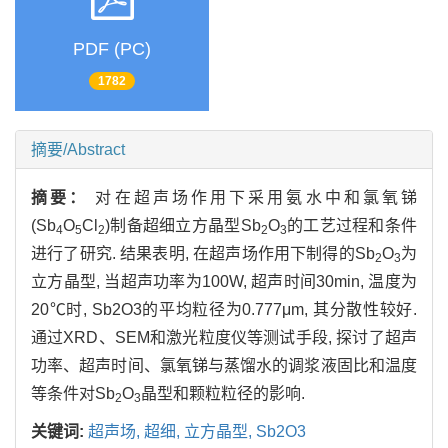
PDF (PC)
1782
摘要/Abstract
摘要：
对在超声场作用下采用氨水中和氯氧锑
(Sb
O
Cl
)制备超细立方晶型Sb
O
的工艺过程和条件
4
5
2
2
3
进行了研究. 结果表明, 在超声场作用下制得的Sb
O
为
2
3
立方晶型, 当超声功率为100W, 超声时间30min, 温度为
20℃时, Sb2O3的平均粒径为0.777μm, 其分散性较好.
通过XRD、SEM和激光粒度仪等测试手段, 探讨了超声
功率、超声时间、氯氧锑与蒸馏水的调浆液固比和温度
等条件对Sb
O
晶型和颗粒粒径的影响.
2
3
关键词:
超声场,
超细,
立方晶型,
Sb2O3