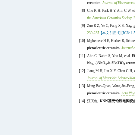
ceramics
.
Journal of Electrocer
[8]
Cho
K H
,
Park
H Y
,
Ahn
C W
,
et
the American Ceramics Society
,
[9]
Zuo
R Z
,
Ye
C
,
Fang
X S
.
Na
0. 5
230
-
235
.
[本文引用:1]
[JCR: 1.
[10]
Mgbemere
H E
,
Herber
R
,
Schne
piezoelectric ceramics
.
Journal 
[11]
Ahn
C
,
Nahm
S
,
Yoo
M
,
et al
.
Ef
Na
)NbO
-0. 5BaTiO
ceram
0. 5
3
3
[12]
Jiang
M H
,
Liu
X Y
,
Chen
G H
,
Journal of Materials Science-Mate
[13]
Ming
Bao-Quan
,
Wang
Jin-Feng
piezoelectric ceramics
.
Acta Phys
[14]
江民红
.
KNN基无铅压电陶瓷