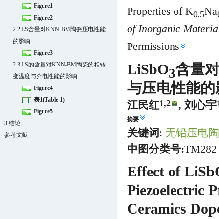
Figure1
Properties of K
Na
0.5
Figure2
of Inorganic Materia
2.2 LS含量对KNN-BM陶瓷压电性能
的影响
Permissions
Figure3
2.3 LS的含量对KNN-BM陶瓷的相转
LiSbO
含量对
3
变温度与介电性能的影响
与压电性能的
Figure4
表1(Table 1)
1,
2
江民红
, 刘心宇
Figure5
摘要
3 结论
关键词
:
无铅压电陶
参考文献
中图分类号:
TM28
Effect of LiS
Piezoelectric P
Ceramics Dop