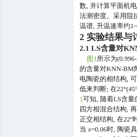
数, 并计算平面机
法测密度。采用阻抗分析
温谱, 升温速率约1~2
2 实验结果与
2.1 LS含量对
图1
所示为(0.996-
的含量对KNN-BM
电陶瓷的相结构, 
低来判断; 在22°
1
可知, 随着LS
四方相混合结构, 
正交相结构, 在22º时, 
当
x
=0.06时, 陶