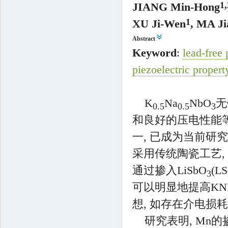
1,
JIANG Min-Hong
1
XU Ji-Wen
, MA Ji
Abstract
Keyword
:
lead-free 
piezoelectric propert
K
Na
NbO
无
0.5
0.5
3
和良好的压电性能
一, 已成为当前研
采用传统陶瓷工艺,
通过掺入LiSbO
(LS
3
可以明显地提高K
想, 如存在介电损
研究表明, Mn