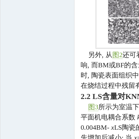
另外, 从
图2
还可看
响, 而BM或BF
时, 陶瓷表面组织
在烧结过程中残留
2.2 LS含量对
图3
所示为室温下(0
平面机电耦合系数
0.004BM-
x
LS陶
先增加后减小; 当
x