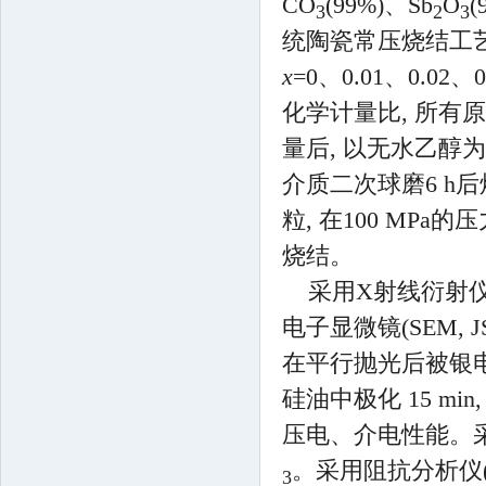
CO
(99%)、Sb
O
(
3
2
3
统陶瓷常压烧结工艺制备
x
=0、0.01、0.02
化学计量比, 所有原
量后, 以无水乙醇为介
介质二次球磨6 h
粒, 在100 MPa的
烧结。
采用X射线衍射仪(X
电子显微镜(SEM,
在平行抛光后被银电极
硅油中极化 15 mi
压电、介电性能。采
。采用阻抗分析仪(A
3