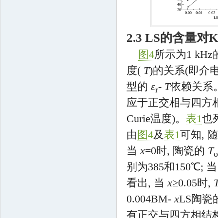
2.3 LS的含
图4
所示为1 kHz
度(
T
)的关系(即介
型的
ε
-
T
依赖关系
r
应于正交相与四方
Curie温度)。
表1
也列
由
图4
及
表1
可知, 
当
x
=0时, 陶瓷的
T
o
别为385和150℃; 当
看出, 当
x
≥0.05时,
0.004BM-
x
LS陶瓷
有正交与四方相结