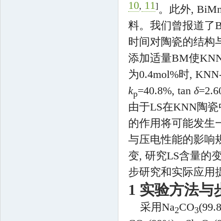
10
11
,
]
。此外, BiM
料。我们曾报道了B
时间对陶瓷的结构
添加适量BM使KN
为0.4mol%时, 
k
=40.8%, tan
δ
=2.
p
由于LS在KNN陶瓷
的作用将可能发生一
与压电性能的影响规律
变, 研究LS含量
步研究和实际应用
1 实验方法与
采用Na
CO
(99
2
3