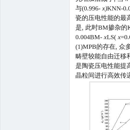
与(0.996-
x)
KNN-0.
瓷的压电性能的最高
是, 此时BM掺杂的K
0.004BM-
x
LS(
x
=
(1)MPB的存在,
畴壁较能自由迁移和
是陶瓷压电性能提
晶粒间进行高效传