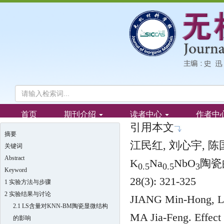
引用本文
摘要
江民红, 刘心宇, 陈国
关键词
Abstract
K
Na
NbO
陶瓷
0.5
0.5
3
Keyword
28(3): 321-325
1 实验方法与步骤
2 实验结果与讨论
JIANG Min-Hong, L
2.1 LS含量对KNN-BM陶瓷显微结构
MA Jia-Feng. Effect
的影响