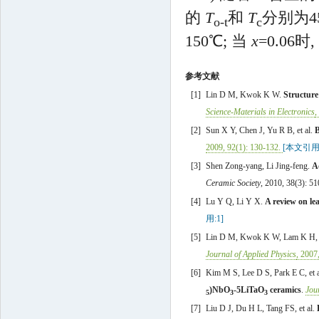
的
T
和
T
分别为45
o-t
c
150℃; 当
x
=0.06时,
参考文献
[1]
Lin
D M
,
Kwok
K W
.
Structure
Science-Materials in Electronics
,
[2]
Sun
X Y
,
Chen
J
,
Yu
R B
,
et al
.
2009
,
92
(
1
):
130
-
132
.
[本文引用:
[3]
Shen
Zong-yang
,
Li
Jing-feng
.
A
Ceramic Society
,
2010
,
38
(
3
):
51
[4]
Lu
Y Q
,
Li
Y X
.
A review on lea
用:1]
[5]
Lin
D M
,
Kwok
K W
,
Lam
K H
Journal of Applied Physics
,
2007
[6]
Kim
M S
,
Lee
D S
,
Park
E C
,
et 
)NbO
-5LiTaO
ceramics
.
Jou
5
3
3
[7]
Liu
D J
,
Du
H L
,
Tang
FS
,
et al
.