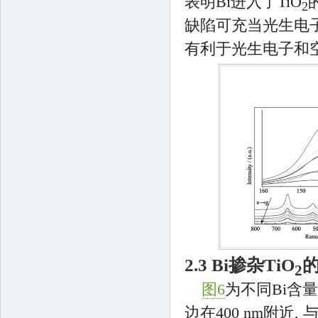
表明Bi进入了TiO
2
缺陷可充当光生电子
有利于光生电子和
2.3 Bi掺杂TiO
2
图6
为不同Bi含量
边在400 nm附近,