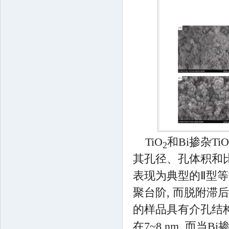
TiO
和Bi掺杂TiO
2
其孔径、孔体积和
表现为典型的Ⅱ型等
聚台阶, 而脱附滞
的样品具有介孔结构
在7~8 nm, 而当