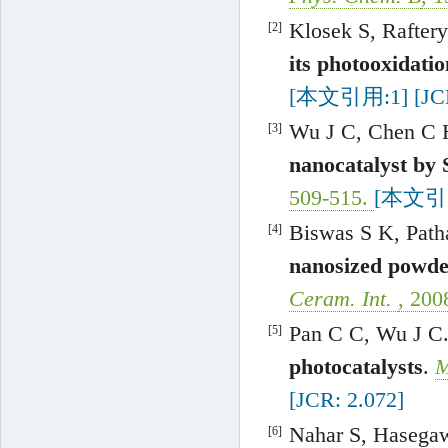
Klosek
S
,
Raftery
[2]
its photooxidatio
[本文引用:1]
[JC
Wu
J C
,
Chen
C 
[3]
nanocatalyst by 
509
-
515
.
[本文引
Biswas
S K
,
Path
[4]
nanosized powder
Ceram. Int.
,
200
Pan
C C
,
Wu
J C
[5]
photocatalysts
.
M
[JCR: 2.072]
Nahar
S
,
Hasega
[6]