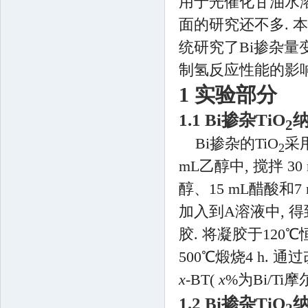
用于光催化甘油水
面的研究还不多. 本
统研究了Bi掺杂
制氢反应性能的影响
1 实验部分
1.1 Bi掺杂TiO
2
Bi掺杂的TiO
采
2
mL乙醇中, 搅拌 3
醇、15 mL醋酸和
加入到A溶液中, 
胶. 将凝胶于120
500℃煅烧4 h.
x
-BT(
x
%为Bi/Ti摩
1.2 Bi掺杂TiO