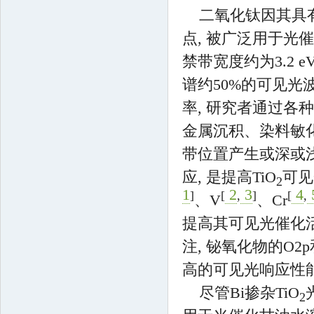
二氧化钛因其具
点, 被广泛用于光催
禁带宽度约为3.2 
谱约50%的可见光波段(
率, 研究者通过各
金属沉积、染料敏化
带位置产生或深或
应, 是提高TiO
可见
2
1
2
3
4
]
[
,
]
[
,
、V
、Cr
提高其可见光催化活性
注, 铋氧化物的O2
高的可见光响应性
尽管Bi掺杂TiO
2