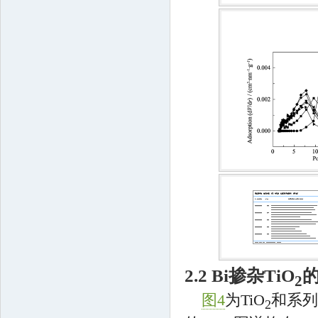
2.2 Bi掺杂TiO
2
图4
为TiO
和系列B
2