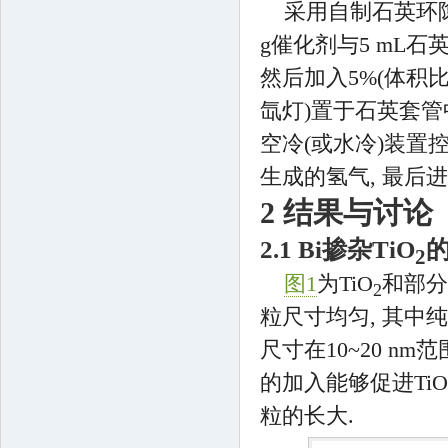
采用自制石英环
g催化剂与5 mL石
然后加入5%(体积比)
氙灯)置于石英套管
空冷(或水冷)装置控
生成的氢气, 最后进入色
2 结果与讨论
2.1 Bi掺杂TiO
2
图1
为TiO
和部分B
2
粒尺寸均匀, 其中纯T
尺寸在10~20 nm
的加入能够促进TiO
粒的长大.