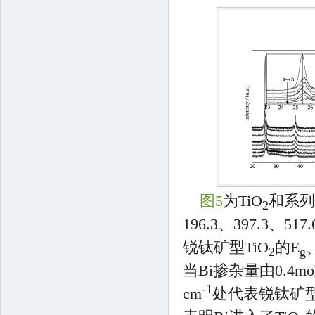
图5
为TiO
和系列B
2
196.3、397.3、517.
锐钛矿型TiO
的E
2
g
当Bi掺杂量由0.4m
-1
cm
处代表锐钛矿型