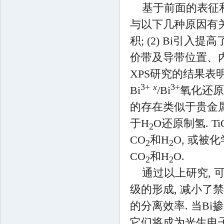
基于前面的表征和分
与以下几种原因有关: 
积; (2) Bi引入提高
价带及导带位置、内部
XPS研究的结果表明
3+
x
3+
Bi
/Bi
氧化还原电
的存在类似于贵金属
于H
O还原制氢. Ti
2
CO
和H
O, 或被
2
2
CO
和H
O.
2
2
通过以上研究, 可
级的形成, 减小了
的分离效率. 当Bi掺
它们将成为光生电子