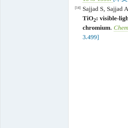
Sajjad
S
,
Sajjad
A
[14]
TiO
: visible-li
2
chromium
.
Chem.
3.499]