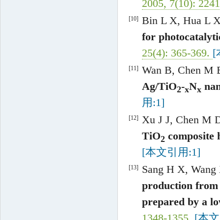
2005
,
7
(
10
):
2241
Bin
L X
,
Hua
L 
[10]
for photocatalyt
25
(
4
):
365
-
369
.
[
Wan
B
,
Chen
M 
[11]
Ag/TiO
-
N
nan
2
x
x
用:1]
Xu
J J
,
Chen
M 
[12]
TiO
composite 
2
[本文引用:1]
Sang
H X
,
Wang
[13]
production from 
prepared by a l
1348
-
1355
.
[本文