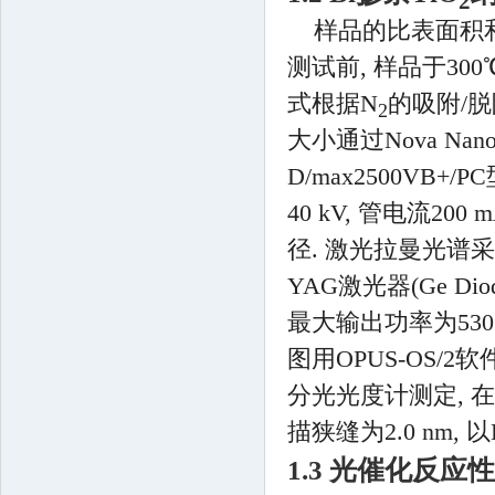
2
样品的比表面积和孔径
测试前, 样品于300
式根据N
的吸附/
2
大小通过Nova N
D/max2500VB+
40 kV, 管电流200
径. 激光拉曼光谱采用B
YAG激光器(Ge Di
最大输出功率为530 
图用OPUS-OS/2
分光光度计测定, 在
描狭缝为2.0 nm, 以
1.3 光催化反应