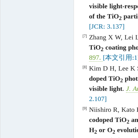
visible light-re
of the TiO
parti
2
[JCR: 3.137]
Zhang
X W
,
Lei
[7]
TiO
coating ph
2
897
.
[本文引用:1
Kim
D H
,
Lee
K 
[8]
doped TiO
photo
2
visible light
.
J. 
2.107]
Niishiro
R
,
Kato
[9]
codoped TiO
an
2
H
or O
evoluti
2
2