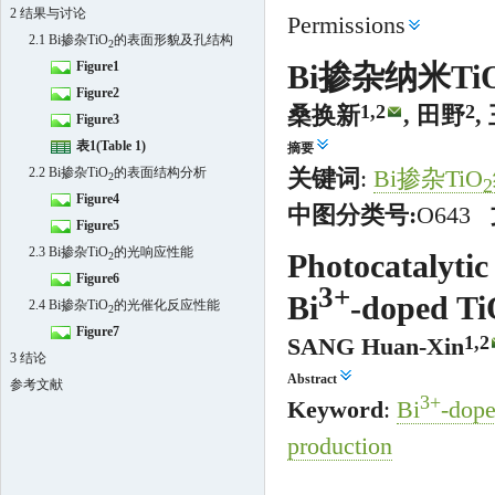
2 结果与讨论
Permissions
2.1 Bi掺杂TiO
的表面形貌及孔结构
2
Figure1
Bi掺杂纳米Ti
Figure2
1,
2
2
桑换新
, 田野
,
Figure3
表1(Table 1)
摘要
2.2 Bi掺杂TiO
的表面结构分析
关键词
:
Bi掺杂TiO
2
2
Figure4
中图分类号:
O643
Figure5
2.3 Bi掺杂TiO
的光响应性能
Photocatalytic
2
Figure6
3+
Bi
-doped T
2.4 Bi掺杂TiO
的光催化反应性能
2
Figure7
1,
2
SANG Huan-Xin
3 结论
Abstract
参考文献
3+
Keyword
:
Bi
-dop
production