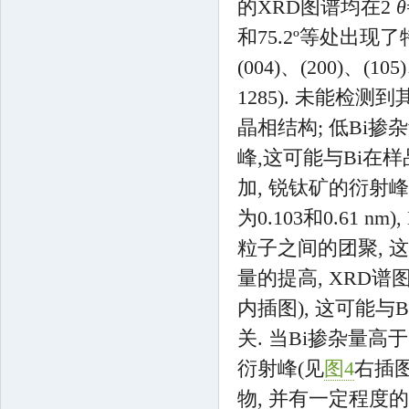
的XRD图谱均在2
θ
和75.2º等处出现
(004)、(200)、(105
1285). 未能检测到
晶相结构; 低Bi
峰,这可能与Bi在样
加, 锐钛矿的衍射峰
为0.103和0.61 nm), 
粒子之间的团聚, 
量的提高, XRD谱
内插图), 这可能与Bi
关. 当Bi掺杂量高于1
衍射峰(见
图4
右插图
物, 并有一定程度的