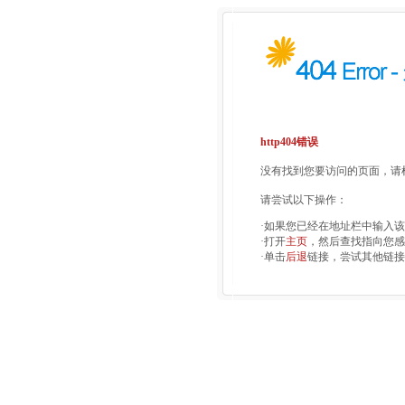
http404错误
没有找到您要访问的页面，请检
请尝试以下操作：
·如果您已经在地址栏中输入
·打开
主页
，然后查找指向您感
·单击
后退
链接，尝试其他链接