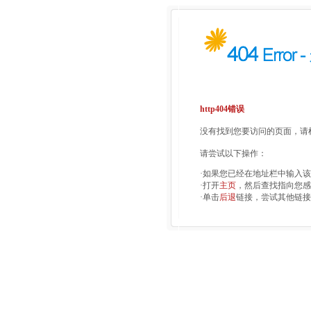
http404错误
没有找到您要访问的页面，请检
请尝试以下操作：
·如果您已经在地址栏中输入
·打开
主页
，然后查找指向您感
·单击
后退
链接，尝试其他链接