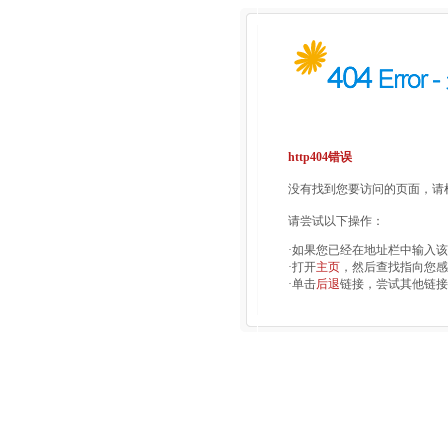
http404错误
没有找到您要访问的页面，请检
请尝试以下操作：
·如果您已经在地址栏中输入
·打开
主页
，然后查找指向您感
·单击
后退
链接，尝试其他链接